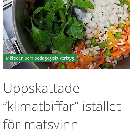
Måltiden som pedagogiskt verktyg
Uppskattade 
”klimatbiffar” istället 
för matsvinn