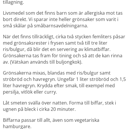
tillagning.
Livsmedel som det finns barn som är allergiska mot tas 
bort direkt. Vi sparar inte heller grönsaker som varit i 
små skålar på småbarnsavdelningarna.
När det finns tillräckligt, cirka två stycken femliters påsar 
med grönsaksrester i frysen samt två till tre liter 
ris/bulgur, då blir det en servering av klimatbiffar. 
Grönsakerna tas fram för tining och så att de kan rinna 
av. (Vätskan används till buljongkok).
Grönsakerna mixas, blandas med ris/bulgur samt 
ströbröd och havregryn. Ungefär 1 liter ströbröd och 1,5 
liter havregryn. Krydda efter smak, till exempel med 
persilja, vitlök eller curry.
Låt smeten svälla över natten. Forma till biffar, stek i 
ugnen på bleck i cirka 20 minuter.
Biffarna passar till allt, även som vegetariska 
hamburgare.