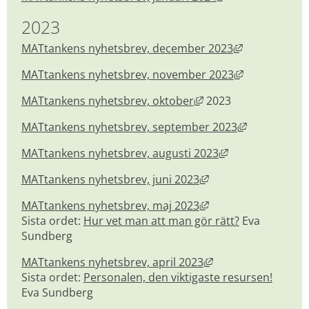
2023
Länk till ann
MATtankens nyhetsbrev, december 2023
Länk till ann
MATtankens nyhetsbrev, november 2023
Länk till annan webb
MATtankens nyhetsbrev, oktober
 2023
Länk till an
MATtankens nyhetsbrev, september 2023
Länk till annan 
MATtankens nyhetsbrev, augusti 2023
Länk till annan web
MATtankens nyhetsbrev, juni 2023
Länk till annan web
MATtankens nyhetsbrev, maj 2023
Sista ordet: 
Hur vet man att man gör rätt?
 Eva 
Sundberg
Länk till annan web
MATtankens nyhetsbrev, april 2023
Sista ordet: 
Personalen, den viktigaste resursen!
Eva Sundberg