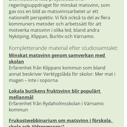
regeringsuppdraget för minskat matsvinn, som 
gav oss en bild av matsvinnsarbetet ur ett 
nationellt perspektiv. Vi fick också ta del av flera 
kommuners metoder och arbetssätt för att 
motverka matsvinn i olika led, bland andra 
Nyköping, Klippan, Burlöv och Värnamo.
Kompletterande material efter studiosamtalet:
Minskat matsvinn genom samverkan med 
skolan
Erfarenhet från Klippans kommun som bland 
annat beskriver Verktygslåda för skolor: Mer mat i 
magen – inte i soporna
Lokala butikens fruktsvinn blir populärt 
mellanmål
Erfarenhet från Rydaholmsskolan i Värnamo 
kommun
Frukostwebbinarium om matsvinn i förskola, 
Länk till annan webbplats, 
skola och äldreomsorg