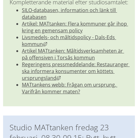
Kompletterande material efter studiosamtalet:
SILO-databasen, information och länk till 
databasen
Artikel: MATtanken: Flera kommuner går ihop 
kring en gemensam policy
Livsmedels- och måltidspolicy - Dals-Eds 
Länk till annan webbplats, öppnas i nytt
kommun
Artikel MATtanken: Måltidsverksamheten är 
på offensiven i Torsås kommun
Regeringens pressmeddelande: Restauranger 
ska informera konsumenter om köttets 
Länk till annan webbplats, öppnas 
ursprungsland
MATtankens webb: Frågan om ursprung. 
Varifrån kommer maten?
Studio MATtanken fredag 23 
februari, 08.30-09.15: Bytt, bytt – 