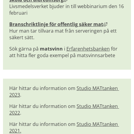
Livsmedelsverket bjuder in till webbinarium den 16 
februari
Länk till a
Branschriktlinje för offentlig säker mat
Hur man tar tillvara mat från serveringen på ett 
säkert sätt.
Sök gärna på 
matsvinn
 i 
Erfarenhetsbanken
 för 
att hitta fler goda exempel på matsvinnsarbete
Här hittar du information om 
Studio MATtanken 
2023
.
Här hittar du information om 
Studio MATtanken 
2022
.
Här hittar du information om 
Studio MATtanken 
2021.