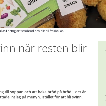
as i hemgjort ströbröd och blir till frasbollar.
nn när resten blir 
g till soppan och att baka bröd på bröd – det är 
ade inslag på menyn, istället för att bli svinn.