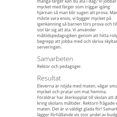
många färger kan du äta i dag? Vi jobbar 
mycket med färger som triggar igång 
hjärnan så man blir sugen att prova. Man
måste vara envis, vi bygger mycket på 
igenkänning så barnen törs prova och till
sist lär sig att äta. Vi använder 
måltidspedagogiken genom att hitta rolig
begrepp att jobba med och skriva skyltar t
serveringen.
Samarbeten
Rektor och pedagoger.
Resultat
Eleverna är nöjda med maten, vågar sma
mycket och pratar om mat hemma. 
Föräldrar har återkopplat till skolan att
kring skolans måltider. Rektorn frågade 
maten. Det är vi väldigt glada för! Samar
lägger förhållande vis stor andel av bud