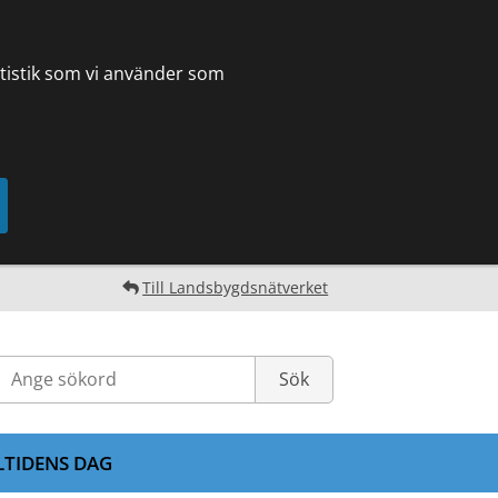
tatistik som vi använder som
Till Landsbygdsnätverket
LTIDENS DAG