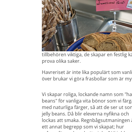
tillbehören viktiga, de skapar en festlig 
prova olika saker.
Havreriset är inte lika populärt som vanlig
över brukar vi göra frasbollar som är m
Vi skapar roliga, lockande namn som "ha
beans" för vanliga vita bönor som vi färga
med naturliga färger, så att de ser ut so
jelly beans. Då blir eleverna nyfikna och 
lockas att smaka. Regnbågsutmaningen ä
ett annat begrepp som vi skapat; hur 