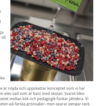
 
 
a 
ill 
ka 
 de är nöjda och uppskattar konceptet som vi har 
en elev vad som är bäst med skolan. Svaret blev: 
betet mellan kök och pedagogik funkar jättebra. Vi 
geten på färska grönsaker, men sparar pengar tack 