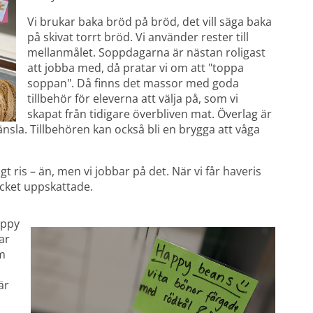
Vi brukar baka bröd på bröd, det vill säga baka 
på skivat torrt bröd. Vi använder rester till 
mellanmålet. Soppdagarna är nästan roligast 
att jobba med, då pratar vi om att "toppa 
soppan". Då finns det massor med goda 
tillbehör för eleverna att välja på, som vi 
skapat från tidigare överbliven mat. Överlag är 
känsla. Tillbehören kan också bli en brygga att våga 
t ris – än, men vi jobbar på det. När vi får haveris 
ycket uppskattade.
ppy 
r 
m 
r 