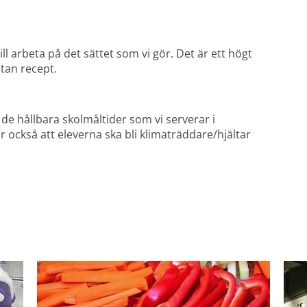
ll arbeta på det sättet som vi gör. Det är ett högt 
utan recept.
g de hållbara skolmåltider som vi serverar i 
 också att eleverna ska bli klimaträddare/hjältar 
nk till annan webbplats, öppnas i nytt fönster.