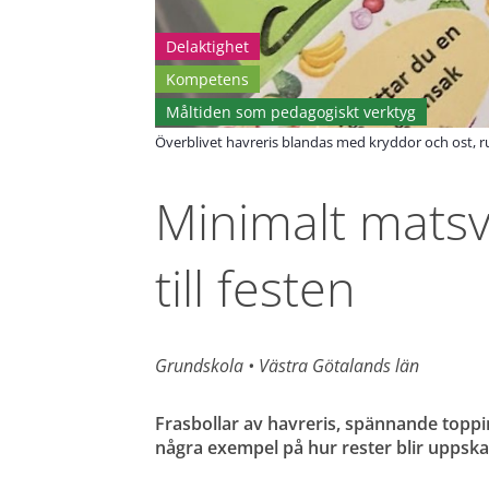
Delaktighet
Kompetens
Måltiden som pedagogiskt verktyg
Överblivet havreris blandas med kryddor och ost, rull
Minimalt matsvi
till festen
Grundskola 
• 
Västra Götalands län
Frasbollar av havreris, spännande toppin
några exempel på hur rester blir uppskatt