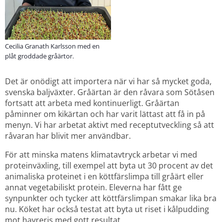
Cecilia Granath Karlsson med en
plåt groddade gråärtor.
Det är onödigt att importera när vi har så mycket goda, 
svenska baljväxter. Gråärtan är den råvara som Sötåsen 
fortsatt att arbeta med kontinuerligt. Gråärtan 
påminner om kikärtan och har varit lättast att få in på 
menyn. Vi har arbetat aktivt med receptutveckling så att 
råvaran har blivit mer användbar.
För att minska matens klimatavtryck arbetar vi med 
proteinväxling, till exempel att byta ut 30 procent av det 
animaliska proteinet i en köttfärslimpa till gråärt eller 
annat vegetabiliskt protein. Eleverna har fått ge 
synpunkter och tycker att köttfärslimpan smakar lika bra 
nu. Köket har också testat att byta ut riset i kålpudding 
mot havreris med gott resultat.