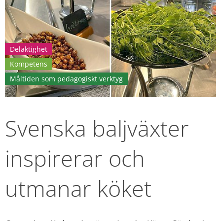
Delaktighet
Kompetens
Måltiden som pedagogiskt verktyg
Svenska baljväxter 
inspirerar och 
utmanar köket