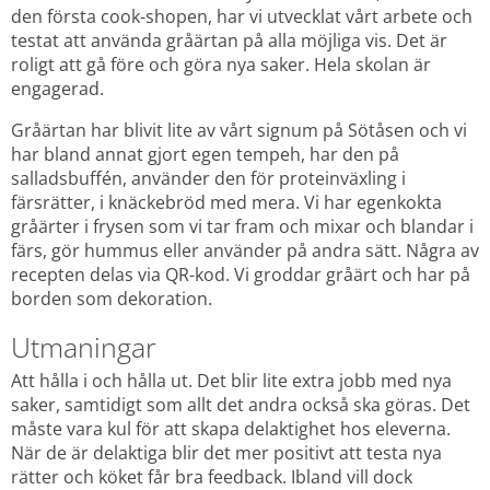
den första cook-shopen, har vi utvecklat vårt arbete och 
testat att använda gråärtan på alla möjliga vis. Det är 
roligt att gå före och göra nya saker. Hela skolan är 
engagerad.
Gråärtan har blivit lite av vårt signum på Sötåsen och vi 
har bland annat gjort egen tempeh, har den på 
salladsbuffén, använder den för proteinväxling i 
färsrätter, i knäckebröd med mera. Vi har egenkokta 
gråärter i frysen som vi tar fram och mixar och blandar i 
färs, gör hummus eller använder på andra sätt. Några av 
recepten delas via QR-kod. Vi groddar gråärt och har på 
borden som dekoration.
Utmaningar
Att hålla i och hålla ut. Det blir lite extra jobb med nya 
saker, samtidigt som allt det andra också ska göras. Det 
måste vara kul för att skapa delaktighet hos eleverna. 
När de är delaktiga blir det mer positivt att testa nya 
rätter och köket får bra feedback. Ibland vill dock 