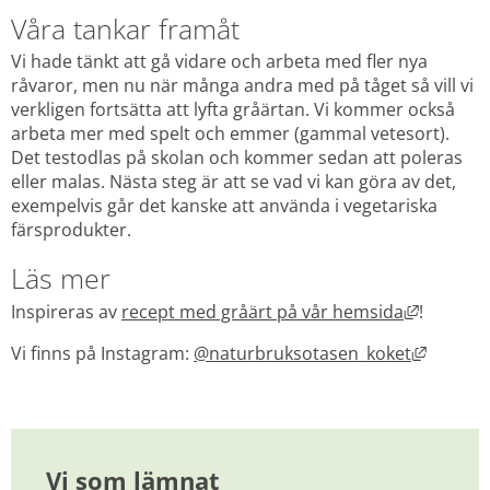
Våra tankar framåt
Vi hade tänkt att gå vidare och arbeta med fler nya 
råvaror, men nu när många andra med på tåget så vill vi 
verkligen fortsätta att lyfta gråärtan. Vi kommer också 
arbeta mer med spelt och emmer (gammal vetesort). 
Det testodlas på skolan och kommer sedan att poleras 
eller malas. Nästa steg är att se vad vi kan göra av det, 
exempelvis går det kanske att använda i vegetariska 
färsprodukter.
Läs mer
Länk til
Inspireras av 
recept med gråärt på vår hemsida
!
Länk til
Vi finns på Instagram: 
@naturbruksotasen_koket
Vi som lämnat 