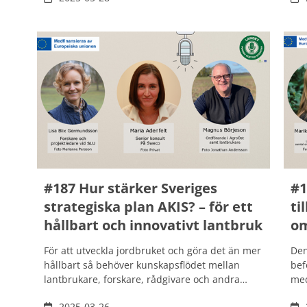
vår
nödvändigt för att vi - i fredstid – ska kunna
äte
säkra vår framtida försörjning så att vi kan
mat
agera snabbt i kristid. Gröna Kluster i Sverige
ska
vill koppla samman och utbilda kommuner,
fis
lantbrukare, måltidsverksamheter och
beslutsfattare innan krisen kommer.
#187 Hur stärker Sveriges
#1
strategiska plan AKIS? – för ett
ti
hållbart och innovativt lantbruk
om
För att utveckla jordbruket och göra det än mer
Den
hållbart så behöver kunskapsflödet mellan
bef
lantbrukare, forskare, rådgivare och andra
med
aktörer förbättras. Samtidigt måste jordbrukets
är 
2025-03-26