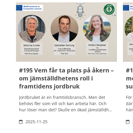
#195 Vem får ta plats på åkern –
#1
om jämställdhetens roll i
me
framtidens jordbruk
su
Jordbruket är en framtidsbransch. Men det
För
behövs fler som vill och kan arbeta här. Och
där
hur löser man det? Skulle en ökad jämställdhet
hän
kunna vara en nyckel? Hör om vad ett mer
när
2025-11-25
jämställt jordbruk kan innebära för
och
livsmedelsproduktionen, för innovationskraften
reg