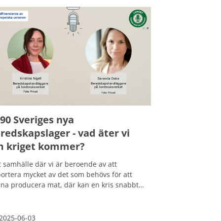
dsbygderna möjlighet att själva utveckla sin
d, och som i beredskapssammanhang blir
kugge i civilsamhällets maskineri.
90 Sveriges nya
redskapslager - vad äter vi
 kriget kommer?
tt samhälle där vi är beroende av att
ortera mycket av det som behövs för att
na producera mat, där kan en kris snabbt
 något mer än bara ett störningsmoment det
 hota hela vår matförsörjning. Mot
grund av detta så har Jordbruksverket nu
2025-06-03