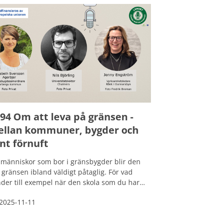
94 Om att leva på gränsen -
llan kommuner, bygder och
nt förnuft
 människor som bor i gränsbygder blir den
 gränsen ibland väldigt påtaglig. För vad
der till exempel när den skola som du har
mast ditt hem ligger i en annan kommun,
2025-11-11
 bussen inte kör över gränsen? Lagar och
ler gör det ibland svårt för en kommun att