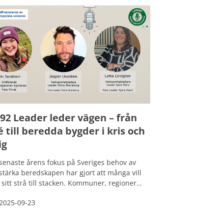
juda sina invånare service, som exempelvis
lskjuts, utanför sina egna gränser. Vi
orskar vardagen i gränsbygder, där service,
ler och sunt förnuft ibland krockar.
92 Leader leder vägen – från
é till beredda bygder i kris och
ig
senaste årens fokus på Sveriges behov av
 stärka beredskapen har gjort att många vill
 sitt strå till stacken. Kommuner, regioner
 länsstyrelser arbetar intensivt med frågan.
2025-09-23
t i allt detta finns ytterligare en resurs:
der. En metod som ger människor på