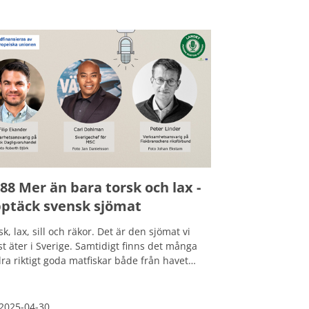
it fram konkreta förslag för hur Sverige kan
ga upp en livsmedelsberedskap så att det
 finnas mat på bordet även vid kriser och
g. Och målet är att säkra att vi alla då ska
na få i oss 3 000 kalorier per person och
n. Men hur ska det gå till?
88 Mer än bara torsk och lax -
ptäck svensk sjömat
sk, lax, sill och räkor. Det är den sjömat vi
t äter i Sverige. Samtidigt finns det många
ra riktigt goda matfiskar både från havet
 från våra svenska sjöar som skulle passa
tallriken. Till exempel siklöja, gös och
nbåge. Så här finns det potential att vidga
2025-04-30