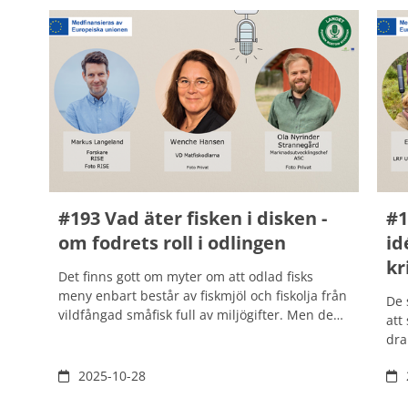
och för hela samhället.
erb
sko
utf
reg
#193 Vad äter fisken i disken -
#1
om fodrets roll i odlingen
id
kr
Det finns gott om myter om att odlad fisks
meny enbart består av fiskmjöl och fiskolja från
De 
vildfångad småfisk full av miljögifter. Men den
att
bilden är inte hela sanningen.
dra
Fiskfoderbranschen är i förändring. Nya,
och
innovativa metoder testas som exempelvis
2025-10-28
Mit
fiskmat av allt från åkerbönor och raps till alger
Lea