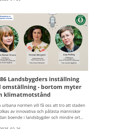
a sjömatsvyer. Men hur ska vi bli fler som
r dessa arter om de inte säljs i våra
butiker? Varför finns de inte där och hur
 man som ovan konsument veta hur de här
karna tillagas för att det ska bli gott?
86 Landsbygders inställning
ll omställning - bortom myter
 klimatmotstånd
 urbana normen vill få oss att tro att staden
olkas av innovativa och pålästa människor
an boende i landsbygder och mindre orter
bakåtsträvande och faktaresistenta. Och
2025-02-26