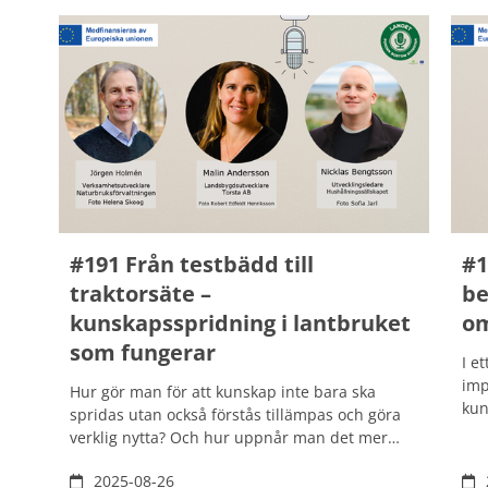
och insekter. Så frågan är, vad stämmer
lan
egentligen om foder till odlad fisk? Vad är det
byg
som är på väg att förändras och hur påverkar
en 
foder såväl haven som fisken själv?
#191 Från testbädd till
#1
traktorsäte –
be
kunskapsspridning i lantbruket
om
som fungerar
I e
imp
Hur gör man för att kunskap inte bara ska
kun
spridas utan också förstås tillämpas och göra
bli
verklig nytta? Och hur uppnår man det mer
kan
specifikt inom jordbruks- och
bak
2025-08-26
livsmedelsutvecklingssektorn som kommit allt