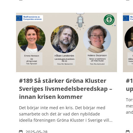
tag
mer i fokus när vikten av krisberedskap seglat
byg
högt upp på agendan. Jo, det är här som AKIS
ska
kommer in, vilket på svenska översätts till
kri
agrara kunskaps- och innovationssystem.
kun
dyg
#189 Så stärker Gröna Kluster
#1
Sveriges livsmedelsberedskap –
up
innan krisen kommer
Tor
mes
Det börjar inte med en kris. Det börjar med
and
samarbete och det är vad den nybildade
och
ideella föreningen Gröna Kluster i Sverige vill
på 
fokusera på för att stärka vår
reg
2025-05-28
livsmedelsberedskap. Vi pratar om vad som är