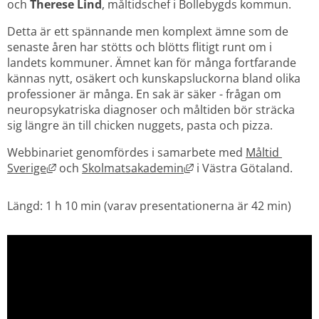
och
 Therese Lind
, måltidschef i Bollebygds kommun.
Detta är ett spännande men komplext ämne som de 
senaste åren har stötts och blötts flitigt runt om i 
landets kommuner. Ämnet kan för många fortfarande 
kännas nytt, osäkert och kunskapsluckorna bland olika 
professioner är många. En sak är säker - frågan om 
neuropsykatriska diagnoser och måltiden bör sträcka 
sig längre än till chicken nuggets, pasta och pizza.
Webbinariet genomfördes i samarbete med 
Måltid 
Länk till annan webbplats, öppnas i nytt fönster.
Länk till annan webbplat
Sverige
 och 
Skolmatsakademin
 i Västra Götaland.
Längd: 1 h 10 min (varav presentationerna är 42 min)